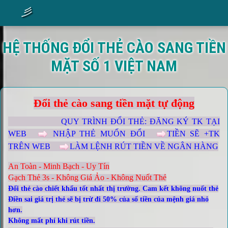
彡
HỆ THỐNG ĐỔI THẺ CÀO SANG TIỀN
MẶT SỐ 1 VIỆT NAM
Đổi thẻ cào sang tiền mặt tự động
QUY TRÌNH ĐỔI THẺ: ĐĂNG KÝ TK TẠI
WEB
NHẬP THẺ MUỐN ĐỔI
TIỀN SẼ +TK
TRÊN WEB
LÀM LỆNH RÚT TIỀN VỀ NGÂN HÀNG
An Toàn - Minh Bạch - Uy Tín
Gạch Thẻ 3s - Không Giá Ảo - Không Nuốt Thẻ
Đổi thẻ cào chiết khẩu tốt nhất thị trường. Cam kết không nuốt thẻ
Điền sai giá trị thẻ sẽ bị trừ đi 50% của số tiền của mệnh giá nhỏ
hơn.
Không mất phí khi rút tiền.