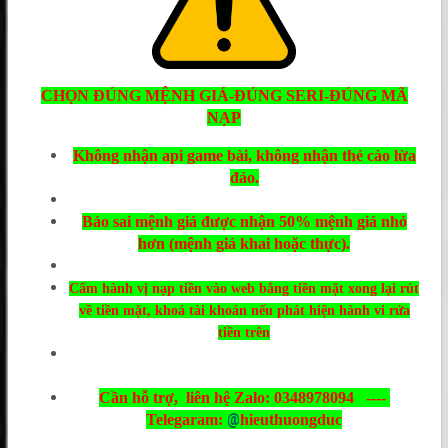
CHỌN ĐÚNG MỆNH GIÁ-ĐÚNG SERI-ĐÚNG MÃ
NẠP
Không nhận api game bài, không nhận thẻ cào lừa
đảo.
Báo sai mệnh giá được nhận 50% mệnh giá nhỏ
hơn (mệnh giá khai hoặc thực).
Cấm hành vị nạp tiền vào web bằng tiền mặt xong lại rút
về tiền mặt, khoá tài khoản nếu phát hiện hành vi rửa
tiền trên
Cần hỗ trợ, liên hệ Zalo: 0348978094 ----
@
Telegaram:
hieuthuongduc