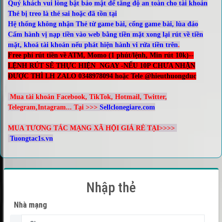
Quý khách vui lòng bật bảo mật để tăng độ an toàn cho tài khoản
Thẻ bị treo là thẻ sai hoặc đã tồn tại
Hệ thống không nhận Thẻ từ game bài, cổng game bài, lùa đảo
Cấm hành vị nạp tiền vào web bằng tiền mặt xong lại rút về tiền
mặt, khoá tài khoản nếu phát hiện hành vi rửa tiền trên
.
Free phí rút tiền về ATM, Momo (
1 phút/lệnh, Min rút 10k
)--
LỆNH RÚT SẼ THỰC HIỆN NGAY -NẾU 10P CHƯA NHẬN
ĐƯỢC THÌ LH ZALO 0348978094 hoặc Tele @hieuthuongduc
Mua tài khoản
Facebook
,
TikTok
,
Hotmail
,
Twitter,
Telegram,Intagram
... Tại >>>
Sellclonegiare.com
MUA TƯƠNG TÁC MẠNG XÃ HỘI GIÁ RẺ TẠI>>>
>
T
uongtac1s.vn
Nhập thẻ
Nhà mạng