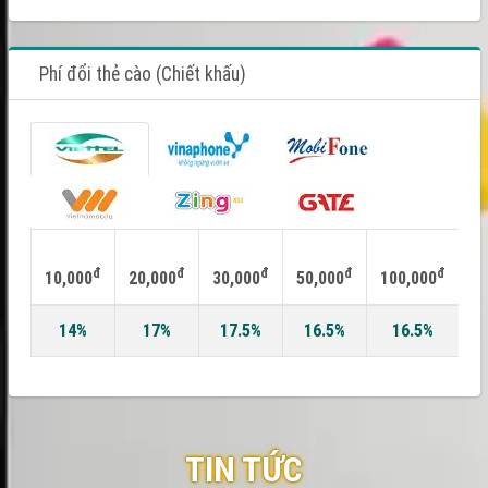
Phí đổi thẻ cào (Chiết khấu)
đ
đ
đ
đ
đ
10,000
20,000
30,000
50,000
100,000
2
14%
17%
17.5%
16.5%
16.5%
TIN TỨC