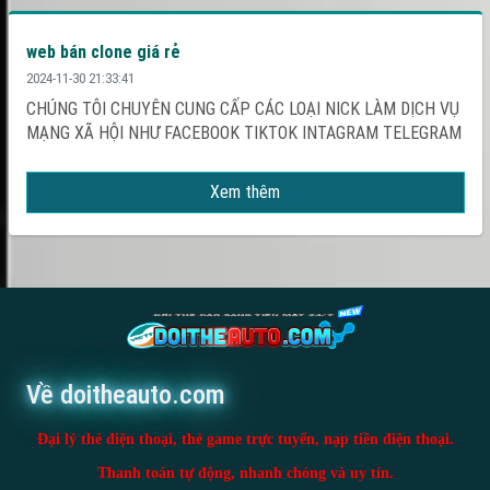
web bán clone giá rẻ
2024-11-30 21:33:41
CHÚNG TÔI CHUYÊN CUNG CẤP CÁC LOẠI NICK LÀM DỊCH VỤ
MẠNG XÃ HỘI NHƯ FACEBOOK TIKTOK INTAGRAM TELEGRAM
Xem thêm
Về doitheauto.com
Đại lý thẻ điện thoại, thẻ game trực tuyến, nạp tiền điện thoại.
Thanh toán tự động, nhanh chóng và uy tín.